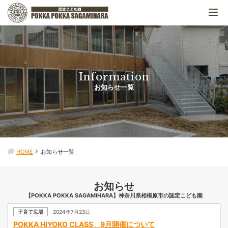
Tog
nav
Information
お知らせ一覧
HOME
お知らせ一覧
お知らせ
【POKKA POKKA SAGAMIHARA】神奈川県相模原市の認定こども園
子育て広場
2024年7月23日
POKKA HIYOKO CLASS 9月開催について