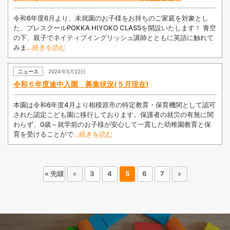
令和6年度6月より、未就園のお子様をお持ちのご家庭を対象とし
た、プレスクールPOKKA HIYOKO CLASSを開設いたします！ 青空
の下、親子でネイティブイングリッシュ講師とともに英語に触れて
みま
…続きを読む
ニュース
2024年5月22日
令和６年度途中入園 募集状況(５月現在)
本園は令和6年度4月より相模原市の特定教育・保育機関として認可
された認定こども園に移行しております。保護者の就労の有無に関
わらず、0歳～就学前のお子様が安心して一貫した幼稚園教育と保
育を受けることがで
…続きを読む
« 先頭
«
3
4
5
6
7
»